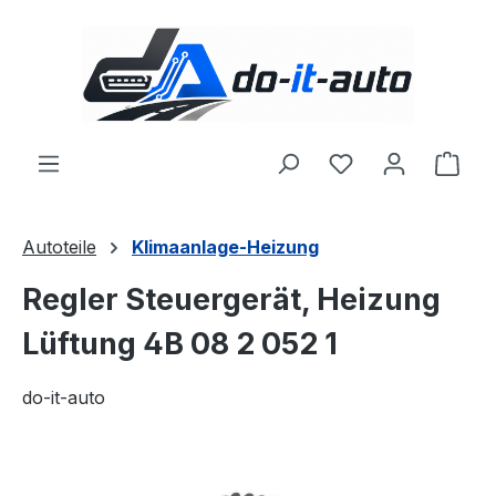
Zum Hauptinhalt springen
Du hast 0 Produ
Ware
Autoteile
Klimaanlage-Heizung
Regler Steuergerät, Heizung
Lüftung 4B 08 2 052 1
do-it-auto
Bildergalerie überspringen