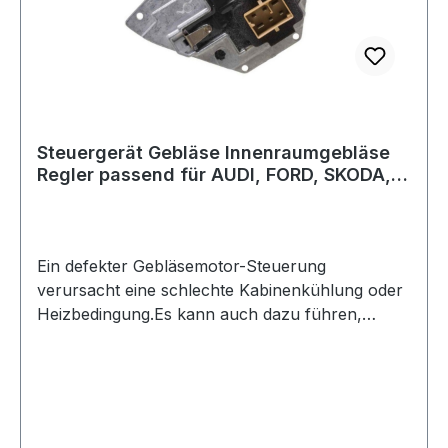
Artikelnummern,Herstellerbezeichnungen und
Bilder dienen nur zu Vergleichszwecken und zur
Illustration und zur Illustration. Lieferumfang
Originalverpackt Motorkühlung-Steuerung
Steuergerät Gebläse Innenraumgebläse
Regler passend für AUDI, FORD, SKODA,
VW
Ein defekter Gebläsemotor-Steuerung
verursacht eine schlechte Kabinenkühlung oder
Heizbedingung.Es kann auch dazu führen,
unzureichende Enteisung der
Windschutzscheibe, wodurch Sichtbarkeit der
Fahrer beeinträchtigt wird.Wenn ein Defekter
Gebläsemotor-Steuerung ausgetauscht wird,
sollten andere HLK (Heizung, Lüftung