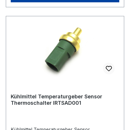
Fahrzeugmodelles vorkommen, dass von dem
gleichen Bauteil verschiedene Ausführungen
verbaut sind. Alle aufgeführten
Artikelnummern,Herstellerbezeichnungen und
Bilder dienen nur zu Vergleichszwecken und zur
Illustration.Lieferumfang Originalverpackt
Temperaturgeber
Kühlmittel Temperaturgeber Sensor
Thermoschalter IRTSAD001
Kühlmittel Temperaturgeber Sensor