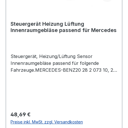
Steuergerät Heizung Lüftung
Innenraumgebläse passend für Mercedes
Steuergerät, Heizung/Lüftung Sensor
Innenraumgebläse passend für folgende
Fahrzeuge.MERCEDES-BENZ20 28 2 073 10, 21
08 2 062 10, 2028207310, 2108206210,
W202/S202, C208/A208, S210/W210, R170
03.93-03.03Neuteil in Top Qualität zum Top
PreisokWir empfehlen vor dem Kauf die
Originalteile-Nummern und die
Fahrzeugzuordnung weiter oben zu vergleichen.
Regulärer Preis:
48,69 €
Beachten Sie hierbei auch die Hinweise in dem
Preise inkl. MwSt. zzgl. Versandkosten
Feld Einschränkungen. Dort finden sie wichtige