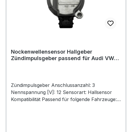
Bilder dienen nur zu Vergleichszwecken und zur
Illustration.Lieferumfang Temperaturgeber
Originalverpackt
Nockenwellensensor Hallgeber
Zündimpulsgeber passend für Audi VW
Skoda Seat
Zündimpulsgeber Anschlussanzahl: 3
Nennspannung [V]: 12 Sensorart: Hallsensor
Kompatibilität Passend für folgende Fahrzeuge:
AUDI 05 89 0 516 1B SEAT 05 89 0 516 1B
SKODA 05 89 0 516 1B VW 05 89 0 516 1B OE-
Nummern dienen nur zu Vergleichszwecken.
Produktqualität Neuteil in Top Qualität zum Top