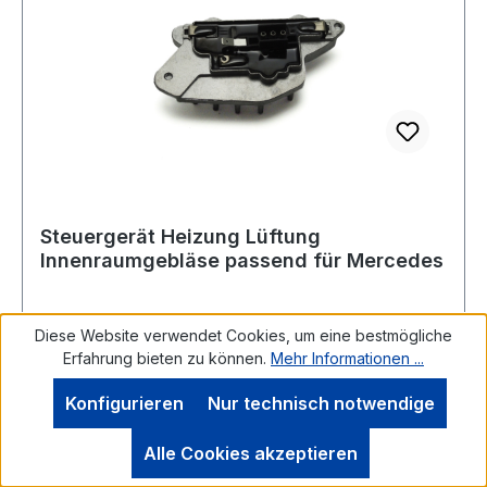
Bilder dienen nur zu Vergleichszwecken und zur
Illustration.Lieferumfang 1x Wie Abbildung neu
und originalverpackt
Steuergerät Heizung Lüftung
Innenraumgebläse passend für Mercedes
Diese Website verwendet Cookies, um eine bestmögliche
Erfahrung bieten zu können.
Mehr Informationen ...
Steuergerät, Heizung/Lüftung Sensor
Innenraumgebläse passend für folgende
Konfigurieren
Nur technisch notwendige
Fahrzeuge.MERCEDES-BENZ 21 08 2 116 51,
2108211651, 2108216410, 21 08 2 164 10,
Alle Cookies akzeptieren
W210/S210 06.95-03.03Neuteil in Top Qualität