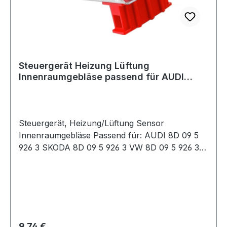
Steuergerät Heizung Lüftung
Innenraumgebläse passend für AUDI
SKODA VW
Steuergerät, Heizung/Lüftung Sensor
Innenraumgebläse Passend für: AUDI 8D 09 5
926 3 SKODA 8D 09 5 926 3 VW 8D 09 5 926 3
Neuteil in Top Qualität zum Top Preis ok Wir
empfehlen vor dem Kauf die Originalteile-
Nummern und die Fahrzeugzuordnung weiter
oben zu vergleichen. Beachten Sie hierbei auch
die Hinweise in dem Feld Einschränkungen. Dort
finden sie wichtige Angaben zu Einbauort,
Regulärer Preis:
9,74 €