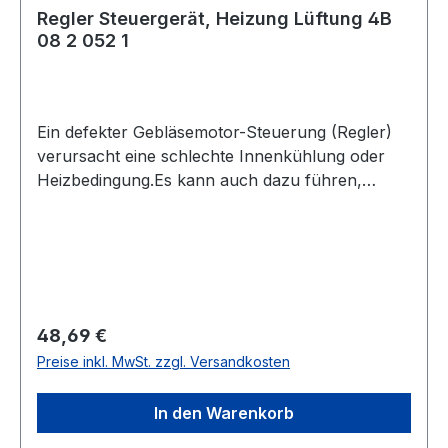
Regler Steuergerät, Heizung Lüftung 4B
08 2 052 1
Ein defekter Gebläsemotor-Steuerung (Regler)
verursacht eine schlechte Innenkühlung oder
Heizbedingung.Es kann auch dazu führen,
unzureichende Enteisung der
Windschutzscheibe, wodurch Sichtbarkeit der
Fahrer beeinträchtigt wird.Wenn ein Defekter
Gebläsemotor-Steuerung ausgetauscht wird,
sollten andere HLK (Heizung, Lüftung
Klimaanlage) Komponenten auf Funktionalität
Regulärer Preis:
48,69 €
überprüft werden, da dies dazu führen kann,
Preise inkl. MwSt. zzgl. Versandkosten
dass der Gebläsemotor-Steuerung ausfällt.Der
Gebläsemotor sollte gemäß der Spezifikation des
In den Warenkorb
Herstellers geprüft werden, und falls vorhanden,
sollten die Innenraumluft filter ausgetauscht