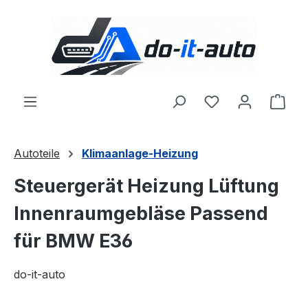
Zum Hauptinhalt springen
Du hast 0 Produ
Ware
Autoteile
Klimaanlage-Heizung
Steuergerät Heizung Lüftung
Innenraumgebläse Passend
für BMW E36
do-it-auto