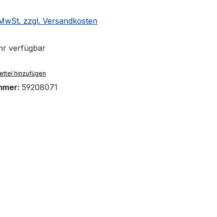
. MwSt. zzgl. Versandkosten
r verfügbar
ttel hinzufügen
mmer:
59208071