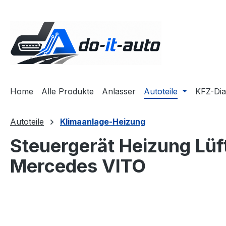
m Hauptinhalt springen
Zur Suche springen
Zur Hauptnavigation springen
Home
Alle Produkte
Anlasser
Autoteile
KFZ-Di
Autoteile
Klimaanlage-Heizung
Steuergerät Heizung Lü
Mercedes VITO
Bildergalerie überspringen