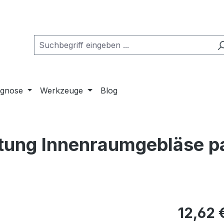
agnose
Werkzeuge
Blog
ftung Innenraumgebläse p
Regulärer Pr
12,62 